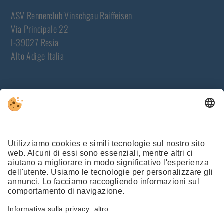
ASV Rennerclub Vinschgau Raiffeisen
Via Principale 22
I-39027 Resia
Alto Adige Italia
NEWSLETTER
ISCRIVERSI ORA