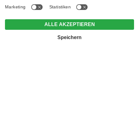
DER RESCHENSEELAUF IN SÜDTIROL
LAUFEN BRINGT FREIHEIT
FÜR
GEIST UND KÖRPER
Ein Kirchturm mitten im See. Viele Besucher kommen, fragen,
staunen.
Warum? Was erzählt dieser Turm im Reschensee?