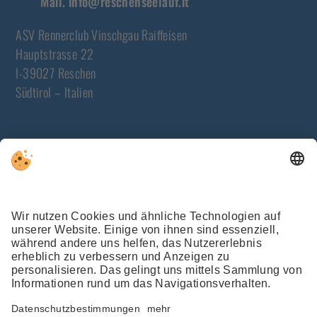
Mail.
info@reschenseelauf.it
ASV Rennerclub Vinschgau Raiffeisen
Hauptstrasse 22
I-39027 Reschen
Südtirol – Italien
NEWSLETTER
JETZT ANMELDEN
WETTER
WEBCAMS