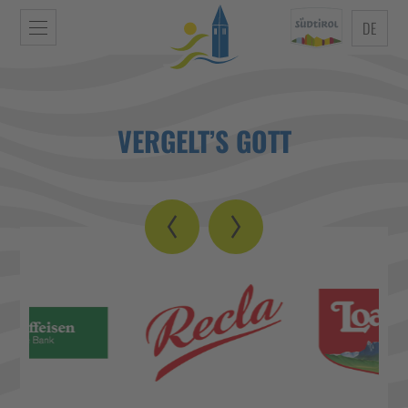
DE
VERGELT’S GOTT