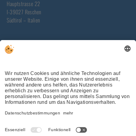
Hauptstrasse 22
I-39027 Reschen
Südtirol – Italien
NEWSLETTER
JETZT ANMELDEN
WETTER
WEBCAMS
SHOP