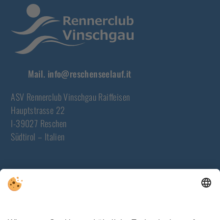
Mail.
info@reschenseelauf.it
ASV Rennerclub Vinschgau Raiffeisen
Hauptstrasse 22
I-39027 Reschen
Südtirol – Italien
NEWSLETTER